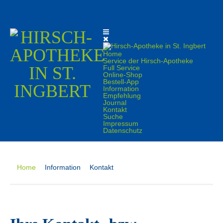
Home
Service der Hirsch-Apotheke
Full Service
Online-Shop
Bestell-App
Information
Empfehlung
Journal
Kontakt
Suche
Impressum
Datenschutz
Home
Information
Kontakt